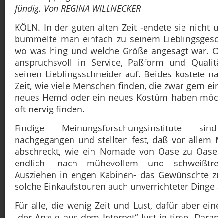
fündig. Von REGINA WILLNECKER
KÖLN. In der guten alten Zeit -endete sie nicht 
bummelte man einfach zu seinem Lieblingsgesc
wo was hing und welche Größe angesagt war. 
anspruchsvoll in Service, Paßform und Quali
seinen Lieblingsschneider auf. Beides kostete nat
Zeit, wie viele Menschen finden, die zwar gern e
neues Hemd oder ein neues Kostüm haben möch
oft nervig finden.
Findige Meinungsforschungsinstitute s
nachgegangen und stellten fest, daß vor allem
abschreckt, wie ein Nomade von Oase zu Oas
endlich- nach mühevollem und schweißt
Ausziehen in engen Kabinen- das Gewünschte zu
solche Einkaufstouren auch unverrichteter Dinge
Für alle, die wenig Zeit und Lust, dafür aber e
„der Anzug aus dem Internet“ Just-in-time. Daran 