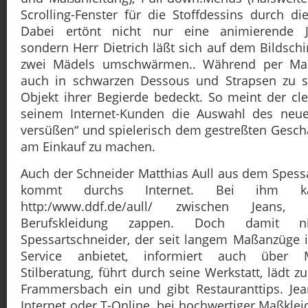
Scrolling-Fenster für die Stoffdessins durch di
Dabei ertönt nicht nur eine animierende J
sondern Herr Dietrich läßt sich auf dem Bilds
zwei Mädels umschwärmen.. Während per Mau
auch in schwarzen Dessous und Strapsen zu se
Objekt ihrer Begierde bedeckt. So meint der c
seinem Internet-Kunden die Auswahl des neu
versüßen“ und spielerisch dem gestreßten Gesc
am Einkauf zu machen.
Auch der Schneider Matthias Aull aus dem Spes
kommt durchs Internet. Bei ihm 
http:/www.ddf.de/aull/ zwischen Jeans
Berufskleidung zappen. Doch damit n
Spessartschneider, der seit langem Maßanzüge 
Service anbietet, informiert auch über 
Stilberatung, führt durch seine Werkstatt, lädt 
Frammersbach ein und gibt Restauranttips. Jea
Internet oder T-Online, bei hochwertiger Maßklei