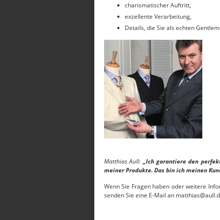
charismatischer Auftritt,
exzellente Verarbeitung,
Details, die Sie als echten Gentl
Matthias Aull:
„Ich garantiere den perfek
meiner Produkte. Das bin ich meinen Kun
Wenn Sie Fragen haben oder weitere Info
senden Sie eine E-Mail an matthias@aull.d