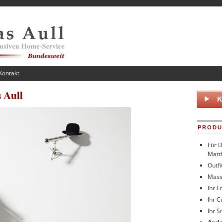
Kontakt
 Aull
PROD
Für 
Matth
Outfi
Mass
Ihr F
Ihr C
Ihr S