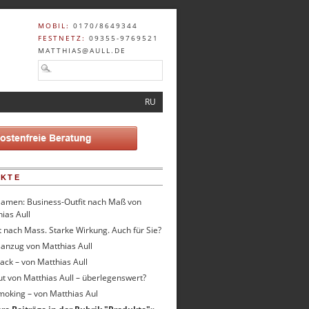
MOBIL:
0170/8649344
FESTNETZ:
09355-9769521
MATTHIAS@AULL.DE
RU
UKTE
Damen: Business-Outfit nach Maß von
ias Aull
t nach Mass. Starke Wirkung. Auch für Sie?
anzug von Matthias Aull
rack – von Matthias Aull
ut von Matthias Aull – überlegenswert?
moking – von Matthias Aul