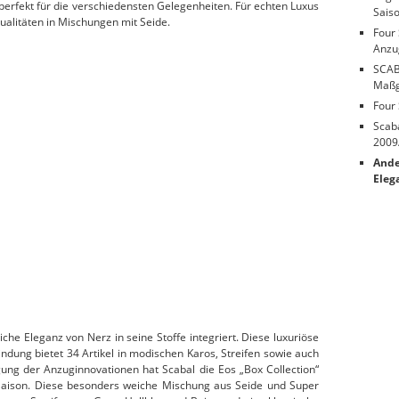
perfekt für die verschiedensten Gelegenheiten. Für echten Luxus
Sais
alitäten in Mischungen mit Seide.
Four
Anzug
SCAB
Maßge
Four 
Scab
2009
Ande
Eleg
he Eleganz von Nerz in seine Stoffe integriert. Diese luxuriöse
bindung bietet 34 Artikel in modischen Karos, Streifen sowie auch
gung der Anzuginnovationen hat Scabal die Eos „Box Collection“
r Saison. Diese besonders weiche Mischung aus Seide und Super