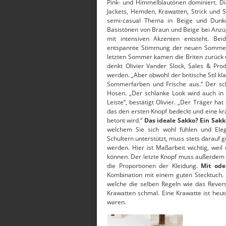
Pink- und Himmelblautönen dominiert. Die
Jackets, Hemden, Krawatten, Strick und 
semi-casual Thema in Beige und Dunke
Basistönen von Braun und Beige bei An
mit intensiven Akzenten entsteht. Be
entspannte Stimmung der neuen Sommerk
letzten Sommer kamen die Briten zurück u
denkt Olivier Vander Slock, Sales & Prod
werden. „Aber obwohl der britische Stil klas
Sommerfarben und Frische aus.“ Der schl
Hosen. „Der schlanke Look wird auch in d
Leiste“, bestätigt Olivier. „Der Träger h
das den ersten Knopf bedeckt und eine krä
betont wird.“
Das ideale Sakko? Ein Sakk
welchem Sie sich wohl fühlen und El
Schultern unterstützt, muss stets darauf 
werden. Hier ist Maßarbeit wichtig, weil
können. Der letzte Knopf muss außerdem i
die Proportionen der Kleidung.
Mit ode
Kombination mit einem guten Stecktuch. D
welche die selben Regeln wie das Rever
Krawatten schmal. Eine Krawatte ist heut
waren.