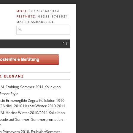
MOBIL:
0170/8649344
FESTNETZ:
09355-9769521
MATTHIAS@AULL.DE
RU
& ELEGANZ
AL Frühling-Sommer 2011 Kollektion
Street Style
icio Ermenegildo Zegna Kollektion 1910
ENNIAL 2010 Herbst/Winter 2010-2011
AL Herbst-Winter 2010/2011 Kollektion
reude auf Sommer! Summerpromotion –
r
a Primavera 2010. Frühjahr/Sommer-