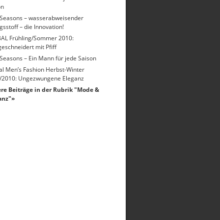
on
 Seasons – wasserabweisender
sstoff – die Innovation!
AL Frühling/Sommer 2010:
schneidert mit Pfiff
Seasons – Ein Mann für jede Saison
al Men’s Fashion Herbst-Winter
/2010: Ungezwungene Eleganz
re Beiträge in der Rubrik "Mode &
anz"»