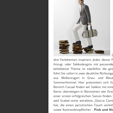
drei Farbthemen inspiriert. Jedes dieser 
Anzug- oder Sakkodesgins mit passend
beliebteste Thema ist zweifellos die g
führt Sie sofort in zwei deutliche Richtun
aus Wollanzügen in Grau- und Blauto
Sommerhimmel. Hier präsentiert sich Sc
Bereich Casual finden wir Sakkos mit ein
Karos überwiegen in Basistönen wie Gra
einer ersten erfolgreichen Saison finden 
weil Scabal seine attraktive „Giacca Cami
hat, die einen persönichen Touch verlei
sowie Kontrastknopflöcher .
Pink und H