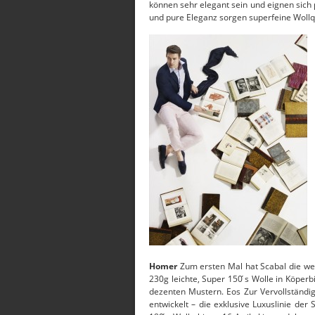
können sehr elegant sein und eignen sich 
und pure Eleganz sorgen superfeine Wollqu
Homer
Zum ersten Mal hat Scabal die weic
230g leichte, Super 150 ́s Wolle in Köper
dezenten Mustern. Eos Zur Vervollständi
entwickelt – die exklusive Luxuslinie de