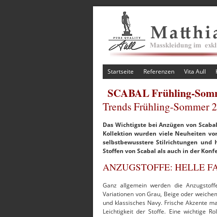
Startseite
Referenzen
Vita Aull
SCABAL Frühling-Somm
Trends Frühling-Sommer 2
Das Wichtigste bei Anzügen von Scabal
Kollektion wurden viele Neuheiten vor
selbstbewusstere Stilrichtungen und 
Stoffen von Scabal als auch in der Konfe
ANZUGSTOFFE: HELLE FA
Ganz allgemein werden die Anzugstoffe 
Variationen von Grau, Beige oder weichem
und klassisches Navy. Frische Akzente m
Leichtigkeit der Stoffe. Eine wichtige R