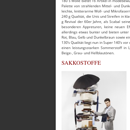
180 ́s Wolle bietet 16 Artikel in modebew
Palette von strahlenden Mittel- und Dunk
leichte, knitterarme Woll- und Mikrofaser
240 g Qualität, die Unis und Streifen in k
g Revival der 60er Jahre, als Scabal seine
besonderen Appreturen, keine neuen Effe
allerdings etwas bunter und bieten unter
Rot, Blau, Gelb und Dunkelbraun sowie e
130‘s Qualität liegt nun in Super 140‘s vor
einen leistungsstarken Sommerstoff in 
Beige-, Grau- und Hellblautönen.
SAKKOSTOFFE