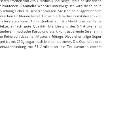
ussten Streifen von Grau, Hellblau und Beige und eine klassische
elblautönen.
Caravelle
Wer viel unterwegs ist, wird diese neue
mischung sicher zu schätzen wissen. Sie ist eine ausgezeichnete
lassischen Farbtönen bietet. Heroic Back to Basics mit diesem 280
 allerersten Super 100 ́s Qualität auf den Markt brachte. Keine
kte, einfach gute Qualität. Die Designs der 57 Artikel sind
 anderem modische Karos und stark kontrastierende Streifen in
ine Reihe von dezenten Mustern.
Mirage
Diese ehemalige Super
 und ist mit 210g sogar noch leichter als zuvor. Die Qualität bietet
Leinwandbindung mit 31 Artikeln an, ein Teil davon in zartem