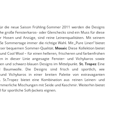
ür die neue Saison Frühling-Sommer 2011 werden die Designs
che große Fensterkaros- oder Glenchecks sind ein Muss für diese
ür Hosen und Anzüge, sind reine Leinenqualitäten. Mit seinem
heiße Sommertage immer die richtige Wahl. Mit „Pure Linen“ bietet
ieser bequemen Sommer-Qualität.
Mosaic
Diese Kollektion bietet
s und Cool Wool – für einen helleren, frischeren und farbenfrohen
n in dieser Linie angesagte Fenster- und Vichykaros sowie
uen und schwarz-blauen Designs im Mittelpunkt.
St. Tropez
Eine
d Baumwolle. Die Designs sind frisch und sportlich, wie
r- und Vichykaros in einer breiten Palette von extravaganten
̈n. St.Tropez bietet eine Kombination aus reinen Leinen- und
mmerliche Mischungen mit Seide und Kaschmir. Weiterhin bietet
für sportliche Soft-Jackets eignen.