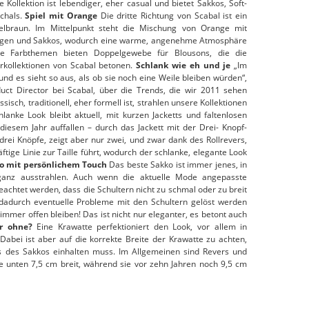
 Kollektion ist lebendiger, eher casual und bietet Sakkos, Soft-
Schals.
Spiel mit Orange
Die dritte Richtung von Scabal ist ein
lbraun. Im Mittelpunkt steht die Mischung von Orange mit
zügen und Sakkos, wodurch eine warme, angenehme Atmosphäre
ide Farbthemen bieten Doppelgewebe für Blousons, die die
ollektionen von Scabal betonen.
Schlank wie eh und je
„Im
nd es sieht so aus, als ob sie noch eine Weile bleiben würden“,
uct Director bei Scabal, über die Trends, die wir 2011 sehen
sisch, traditionell, eher formell ist, strahlen unsere Kollektionen
anke Look bleibt aktuell, mit kurzen Jacketts und faltenlosen
iesem Jahr auffallen – durch das Jackett mit der Drei- Knopf-
at drei Knöpfe, zeigt aber nur zwei, und zwar dank des Rollrevers,
ftige Linie zur Taille führt, wodurch der schlanke, elegante Look
o mit persönlichem Touch
Das beste Sakko ist immer jenes, in
eganz ausstrahlen. Auch wenn die aktuelle Mode angepasste
geachtet werden, dass die Schultern nicht zu schmal oder zu breit
 dadurch eventuelle Probleme mit den Schultern gelöst werden
mmer offen bleiben! Das ist nicht nur eleganter, es betont auch
r ohne?
Eine Krawatte perfektioniert den Look, vor allem in
abei ist aber auf die korrekte Breite der Krawatte zu achten,
s des Sakkos einhalten muss. Im Allgemeinen sind Revers und
e unten 7,5 cm breit, während sie vor zehn Jahren noch 9,5 cm