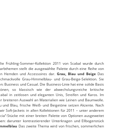
Die Frühling-Sommer-Kollektion 2011 von Scabal wurde durch
Farbthemen stellt die ausgewählte Palette durch eine Reihe von
en Hemden und Accessoires dar.
Grau, Blau und Beige
Das
eschmackvolle Grau-Himmelblau- und Grau-Beige-Selektion. Sie
gen: Business und Casual. Die Business-Linie hat eine solide Basis
̈nen, so klassisch wie der abwechslungsreiche britische
abal in zeitlosen und eleganten Unis, Streifen und Karos. Im
er breiteren Auswahl an Materialien wie Leinen und Baumwolle.
u und Blau, frische Weiß- und Beigetöne setzen Akzente. Nach
wir Soft-Jackets in allen Kollektionen für 2011 – unter anderem
cia“-Stücke mit einer breiten Palette von Optionen ausgeweitet
hen: darunter kontrastierender Unterkragen und Ellbogenstück
immelblau
Das zweite Thema wird von frischen, sommerlichen