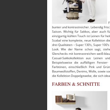
F
bunter und kontrastreicher. Lebendig fris
Saison. Wichtig für Sakkos, aber auch f
einzigartig-kühlen Touch ist Leinen für 
Scabal eine komplette, neue Kollektion d
drei Qualitäten – Super 130‘s, Super 100‘
Look. Wie der Name schon sagt, stehe
Glenchecks mit kontrastreichen weiß-bla
Casual-Sakkokollektion aus Leinen un
Beispielsweise die auffälligen Fenste
Farbtönen, einschließlich Pink und Gru
Baumwollstoffen, Denims, Wolle, sowie so
die Kollektion Doppelgewebe, die sich ideal 
FARBEN & SCHNITTE