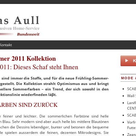
Kontakt
er 2011 Kollektion
011: Dieses Schaf steht Ihnen
 sind immer die Stoffe, und für die neue Frühling-Sommer-
MODE 
gestellt. Die Kollektion strahlt Optimismus aus und bringt
SCAB
hellere Sommerfarben – ein Trend, der sich sowohl in den
ktionslinie wiederfineden läβt.
Wall 
Lanif
RBEN SIND ZURÜCK
CENT
SCAB
feiner und leichter. Die sommerlichen Farbtöne sind helle
 Blau. Sehr modern sind aber auch helle bis mittlere Blautönen
Vorf
achen die Dessins lebendiger, bunter und betonen die bequeme
Futte
olle spielen ausserdem die feinen, dezenten Mikrodesigns. Sie
Zegn